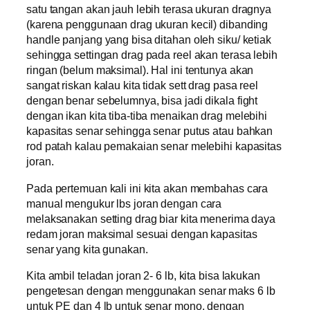
satu tangan akan jauh lebih terasa ukuran dragnya
(karena penggunaan drag ukuran kecil) dibanding
handle panjang yang bisa ditahan oleh siku/ ketiak
sehingga settingan drag pada reel akan terasa lebih
ringan (belum maksimal). Hal ini tentunya akan
sangat riskan kalau kita tidak sett drag pasa reel
dengan benar sebelumnya, bisa jadi dikala fight
dengan ikan kita tiba-tiba menaikan drag melebihi
kapasitas senar sehingga senar putus atau bahkan
rod patah kalau pemakaian senar melebihi kapasitas
joran.
Pada pertemuan kali ini kita akan membahas cara
manual mengukur lbs joran dengan cara
melaksanakan setting drag biar kita menerima daya
redam joran maksimal sesuai dengan kapasitas
senar yang kita gunakan.
Kita ambil teladan joran 2- 6 lb, kita bisa lakukan
pengetesan dengan menggunakan senar maks 6 lb
untuk PE dan 4 lb untuk senar mono, dengan