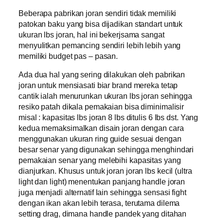
Beberapa pabrikan joran sendiri tidak memiliki
patokan baku yang bisa dijadikan standart untuk
ukuran lbs joran, hal ini bekerjsama sangat
menyulitkan pemancing sendiri lebih lebih yang
memiliki budget pas – pasan.
Ada dua hal yang sering dilakukan oleh pabrikan
joran untuk mensiasati biar brand mereka tetap
cantik ialah menurunkan ukuran lbs joran sehingga
resiko patah dikala pemakaian bisa diminimalisir
misal : kapasitas lbs joran 8 lbs ditulis 6 lbs dst. Yang
kedua memaksimalkan disain joran dengan cara
menggunakan ukuran ring guide sesuai dengan
besar senar yang digunakan sehingga menghindari
pemakaian senar yang melebihi kapasitas yang
dianjurkan. Khusus untuk joran joran lbs kecil (ultra
light dan light) menentukan panjang handle joran
juga menjadi alternatif lain sehingga sensasi fight
dengan ikan akan lebih terasa, terutama dilema
setting drag, dimana handle pandek yang ditahan