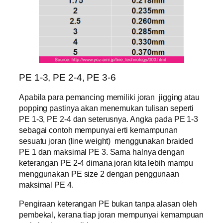
PE 1-3, PE 2-4, PE 3-6
Apabila para pemancing memiliki joran jigging atau
popping pastinya akan menemukan tulisan seperti
PE 1-3, PE 2-4 dan seterusnya. Angka pada PE 1-3
sebagai contoh mempunyai erti kemampunan
sesuatu joran (line weight) menggunakan braided
PE 1 dan maksimal PE 3. Sama halnya dengan
keterangan PE 2-4 dimana joran kita lebih mampu
menggunakan PE size 2 dengan penggunaan
maksimal PE 4.
Pengiraan keterangan PE bukan tanpa alasan oleh
pembekal, kerana tiap joran mempunyai kemampuan