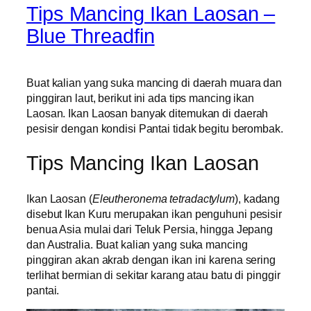
Tips Mancing Ikan Laosan –
Blue Threadfin
Buat kalian yang suka mancing di daerah muara dan
pinggiran laut, berikut ini ada tips mancing ikan
Laosan. Ikan Laosan banyak ditemukan di daerah
pesisir dengan kondisi Pantai tidak begitu berombak.
Tips Mancing Ikan Laosan
Ikan Laosan (
Eleutheronema tetradactylum
), kadang
disebut Ikan Kuru merupakan ikan penguhuni pesisir
benua Asia mulai dari Teluk Persia, hingga Jepang
dan Australia. Buat kalian yang suka mancing
pinggiran akan akrab dengan ikan ini karena sering
terlihat bermian di sekitar karang atau batu di pinggir
pantai.