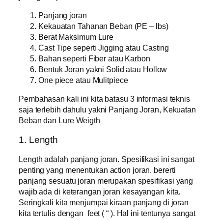
Panjang joran
Kekauatan Tahanan Beban (PE – lbs)
Berat Maksimum Lure
Cast Tipe seperti Jigging atau Casting
Bahan seperti Fiber atau Karbon
Bentuk Joran yakni Solid atau Hollow
One piece atau Mulitpiece
Pembahasan kali ini kita batasu 3 informasi teknis
saja terlebih dahulu yakni Panjang Joran, Kekuatan
Beban dan Lure Weigth
1. Length
Length adalah panjang joran. Spesifikasi ini sangat
penting yang menentukan action joran. bererti
panjang sesuatu joran merupakan spesifikasi yang
wajib ada di keterangan joran kesayangan kita.
Seringkali kita menjumpai kiraan panjang di joran
kita tertulis dengan feet ( “ ). Hal ini tentunya sangat