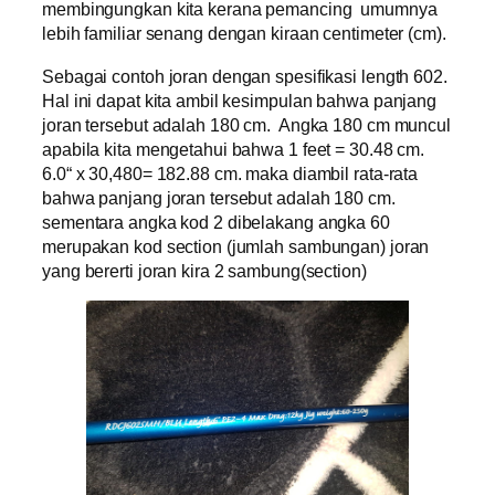
membingungkan kita kerana pemancing umumnya
lebih familiar senang dengan kiraan centimeter (cm).
Sebagai contoh joran dengan spesifikasi length 602.
Hal ini dapat kita ambil kesimpulan bahwa panjang
joran tersebut adalah 180 cm. Angka 180 cm muncul
apabila kita mengetahui bahwa 1 feet = 30.48 cm.
6.0“ x 30,480= 182.88 cm. maka diambil rata-rata
bahwa panjang joran tersebut adalah 180 cm.
sementara angka kod 2 dibelakang angka 60
merupakan kod section (jumlah sambungan) joran
yang bererti joran kira 2 sambung(section)