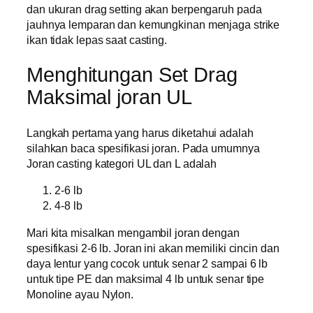
dan ukuran drag setting akan berpengaruh pada
jauhnya lemparan dan kemungkinan menjaga strike
ikan tidak lepas saat casting.
Menghitungan Set Drag
Maksimal joran UL
Langkah pertama yang harus diketahui adalah
silahkan baca spesifikasi joran. Pada umumnya
Joran casting kategori UL dan L adalah
2-6 lb
4-8 lb
Mari kita misalkan mengambil joran dengan
spesifikasi 2-6 lb. Joran ini akan memiliki cincin dan
daya lentur yang cocok untuk senar 2 sampai 6 lb
untuk tipe PE dan maksimal 4 lb untuk senar tipe
Monoline ayau Nylon.