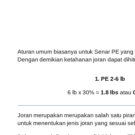
Aturan umum biasanya untuk Senar PE yang me
Dengan demikian ketahanan joran dapat dihit
1. PE 2-6 lb
6 lb x 30% =
1.8 lbs
atau
Joran merupakan merupakan salah satu pira
untuk menentukan jenis joran yang sesuai se