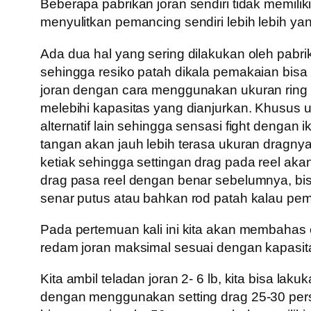
Beberapa pabrikan joran sendiri tidak memilik
menyulitkan pemancing sendiri lebih lebih ya
Ada dua hal yang sering dilakukan oleh pabri
sehingga resiko patah dikala pemakaian bisa di
joran dengan cara menggunakan ukuran ring
melebihi kapasitas yang dianjurkan. Khusus unt
alternatif lain sehingga sensasi fight dengan
tangan akan jauh lebih terasa ukuran dragnya
ketiak sehingga settingan drag pada reel akan 
drag pasa reel dengan benar sebelumnya, bisa 
senar putus atau bahkan rod patah kalau pem
Pada pertemuan kali ini kita akan membahas 
redam joran maksimal sesuai dengan kapasit
Kita ambil teladan joran 2- 6 lb, kita bisa 
dengan menggunakan setting drag 25-30 pers