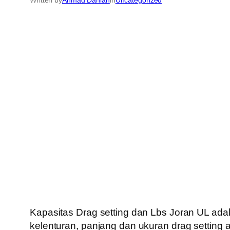
Kapasitas Drag setting dan Lbs Joran UL adal
kelenturan, panjang dan ukuran drag setting