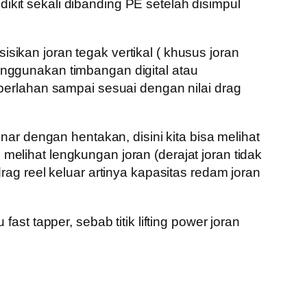
kit sekali dibanding PE setelah disimpul
ikan joran tegak vertikal ( khusus joran
enggunakan timbangan digital atau
berlahan sampai sesuai dengan nilai drag
nar dengan hentakan, disini kita bisa melihat
elihat lengkungan joran (derajat joran tidak
rag reel keluar artinya kapasitas redam joran
 fast tapper, sebab titik lifting power joran