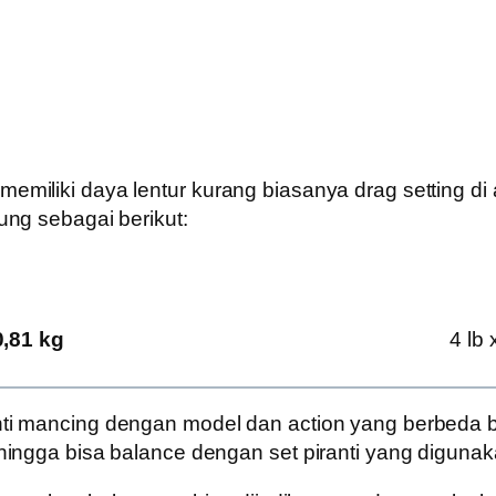
miliki daya lentur kurang biasanya drag setting d
ung sebagai berikut:
0,81 kg
4 lb 
nti mancing dengan model dan action yang berbeda 
hingga bisa balance dengan set piranti yang digunak