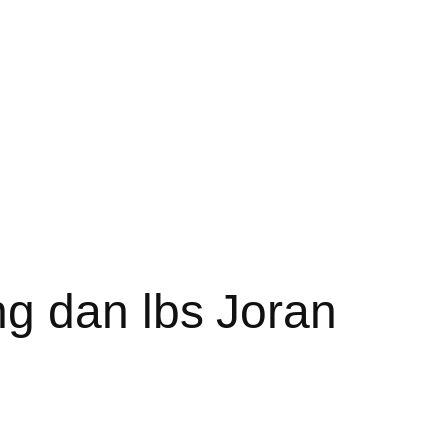
g dan lbs Joran