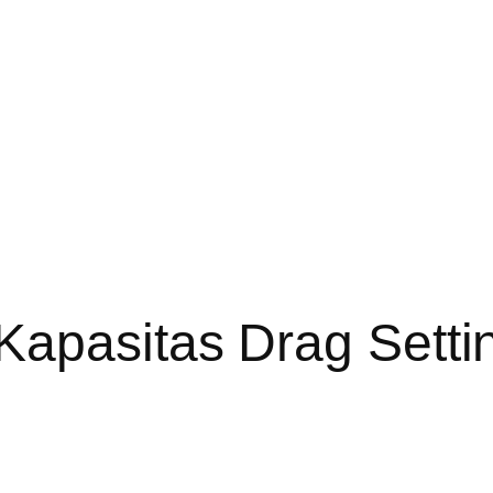
apasitas Drag Settin