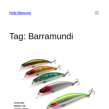
Skip
to
Hobi Mancing
content
Tag:
Barramundi