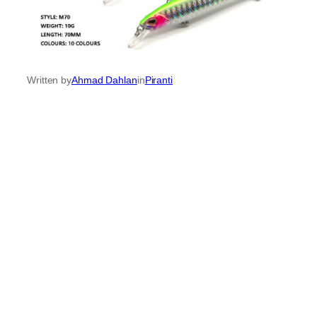
Written by
Ahmad Dahlan
in
Piranti