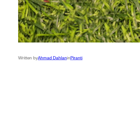
Written by
Ahmad Dahlan
in
Piranti