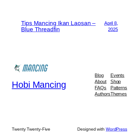
Tips Mancing Ikan Laosan –
April 8,
Blue Threadfin
2025
Blog
Events
About
Shop
Hobi Mancing
FAQs
Patterns
Authors
Themes
Twenty Twenty-Five
Designed with
WordPress